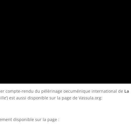
remier compte-rendu du pélérinage oecuménique international de
La
ille’) est aussi disponible sur la page de Vassula.org:
lement disponible sur la page :