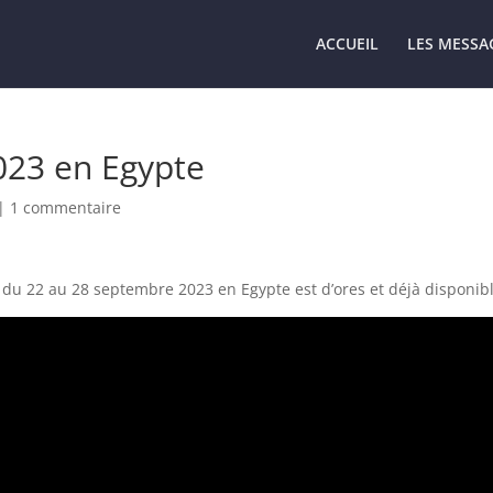
ACCUEIL
LES MESSA
023 en Egypte
|
1 commentaire
 du 22 au 28 septembre 2023 en Egypte est d’ores et déjà disponibl