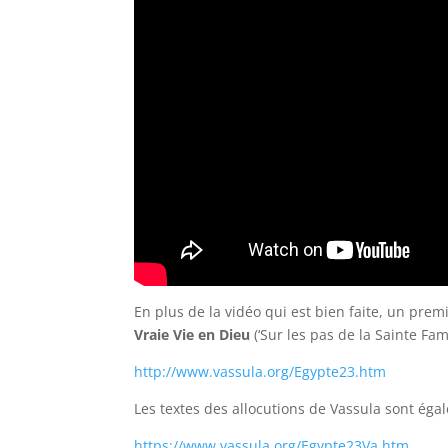
En plus de la vidéo qui est bien faite, un p
Vraie Vie en Dieu
(‘Sur les pas de la Sainte Fam
http://www.vassula.org/Egypte23.htm
Les textes des allocutions de Vassula sont éga
https://www.vassula.org/Egypte23Va.htm