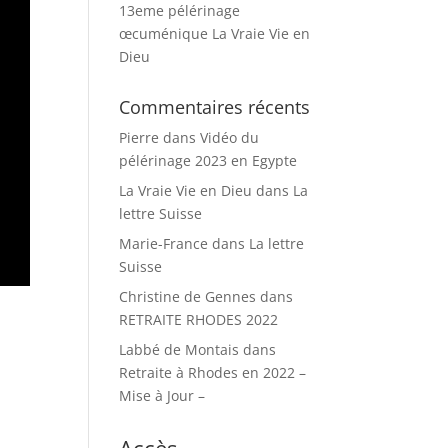
13eme pélérinage
œcuménique La Vraie Vie en
Dieu
Commentaires récents
Pierre
dans
Vidéo du
pélérinage 2023 en Egypte
La Vraie Vie en Dieu
dans
La
lettre Suisse
Marie-France
dans
La lettre
Suisse
Christine de Gennes
dans
RETRAITE RHODES 2022
Labbé de Montais
dans
Retraite à Rhodes en 2022 –
Mise à Jour –