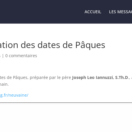
ACCUEIL
LES MESSA
cation des dates de Pâques
s
|
0 commentaires
ates de Pâques, préparée par le père
Joseph Leo Iannuzzi, S.Th.D
.,
hain.
lig.fr/neuvaine/